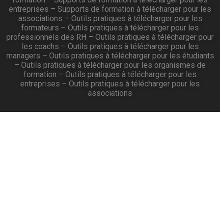
entreprises
–
Supports de formation à télécharger pour les
associations
–
Outils pratiques à télécharger pour les
formateurs
–
Outils pratiques à télécharger pour les
professionnels des RH
–
Outils pratiques à télécharger pour
les coachs
–
Outils pratiques à télécharger pour les
managers
–
Outils pratiques à télécharger pour les étudiants
–
Outils pratiques à télécharger pour les organismes de
formation
–
Outils pratiques à télécharger pour les
entreprises
–
Outils pratiques à télécharger pour les
associations