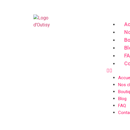
Ac
No
Bo
Bl
F
Co
Accue
Nos cl
Bouti
Blog
FAQ
Conta